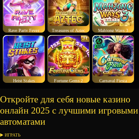
Rave Party Fever
Treasures of Aztec
Mahjong Ways 3
Heist Stakes
Fortune Gems 2
Carnaval Fiesta
Откройте для себя новые казино
онлайн 2025 с лучшими игровыми
автоматами
▶️ ИГРАТЬ