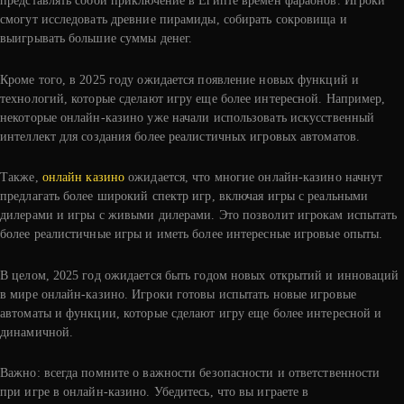
представлять собой приключение в Египте времен фараонов. Игроки
смогут исследовать древние пирамиды, собирать сокровища и
выигрывать большие суммы денег.
Кроме того, в 2025 году ожидается появление новых функций и
технологий, которые сделают игру еще более интересной. Например,
некоторые онлайн-казино уже начали использовать искусственный
интеллект для создания более реалистичных игровых автоматов.
Также,
онлайн казино
ожидается, что многие онлайн-казино начнут
предлагать более широкий спектр игр, включая игры с реальными
дилерами и игры с живыми дилерами. Это позволит игрокам испытать
более реалистичные игры и иметь более интересные игровые опыты.
В целом, 2025 год ожидается быть годом новых открытий и инноваций
в мире онлайн-казино. Игроки готовы испытать новые игровые
автоматы и функции, которые сделают игру еще более интересной и
динамичной.
Важно: всегда помните о важности безопасности и ответственности
при игре в онлайн-казино. Убедитесь, что вы играете в