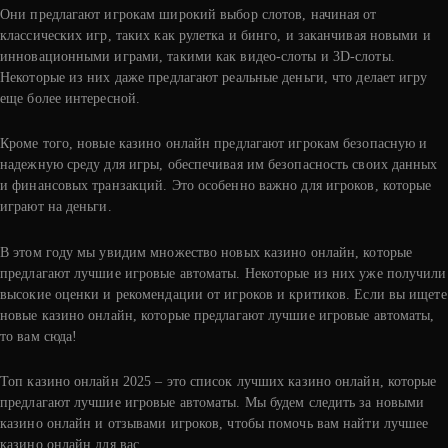
Они предлагают игрокам широкий выбор слотов, начиная от
классических игр, таких как рулетка и бинго, и заканчивая новыми и
инновационными играми, такими как видео-слоты и 3D-слоты.
Некоторые из них даже предлагают реальные деньги, что делает игру
еще более интересной.
Кроме того, новые казино онлайн предлагают игрокам безопасную и
надежную среду для игры, обеспечивая им безопасность своих данных
и финансовых транзакций. Это особенно важно для игроков, которые
играют на деньги.
В этом году мы увидим множество новых казино онлайн, которые
предлагают лучшие игровые автоматы. Некоторые из них уже получили
высокие оценки и рекомендации от игроков и критиков. Если вы ищете
новые казино онлайн, которые предлагают лучшие игровые автоматы,
то вам сюда!
Топ казино онлайн 2025 – это список лучших казино онлайн, которые
предлагают лучшие игровые автоматы. Мы будем следить за новыми
казино онлайн и отзывами игроков, чтобы помочь вам найти лучшее
казино онлайн для вас.