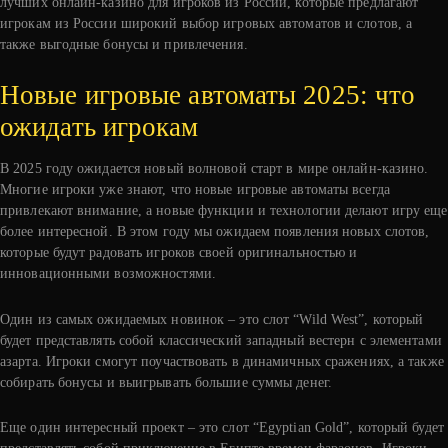
лучших онлайн-казино для игроков из России, которые предлагают
игрокам из России широкий выбор игровых автоматов и слотов, а
также выгодные бонусы и привлечения.
Новые игровые автоматы 2025: что
ожидать игрокам
В 2025 году ожидается новый волновой старт в мире онлайн-казино.
Многие игроки уже знают, что новые игровые автоматы всегда
привлекают внимание, а новые функции и технологии делают игру еще
более интересной. В этом году мы ожидаем появления новых слотов,
которые будут радовать игроков своей оригинальностью и
инновационными возможностями.
Один из самых ожидаемых новинок – это слот “Wild West”, который
будет представлять собой классический западный вестерн с элементами
азарта. Игроки смогут поучаствовать в динамичных сражениях, а также
собирать бонусы и выигрывать большие суммы денег.
Еще один интересный проект – это слот “Egyptian Gold”, который будет