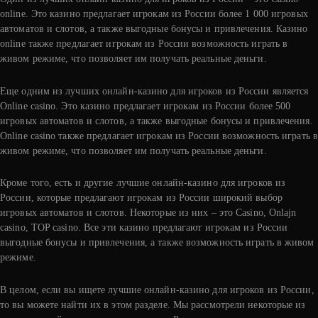
online. Это казино предлагает игрокам из России более 1 000 игровых
автоматов и слотов, а также выгодные бонусы и привлечения. Казино
online также предлагает игрокам из России возможность играть в
живом режиме, что позволяет им получать реальные деньги.
Еще одним из лучших онлайн-казино для игроков из России является
Online casino. Это казино предлагает игрокам из России более 500
игровых автоматов и слотов, а также выгодные бонусы и привлечения.
Online casino также предлагает игрокам из России возможность играть в
живом режиме, что позволяет им получать реальные деньги.
Кроме того, есть и другие лучшие онлайн-казино для игроков из
России, которые предлагают игрокам из России широкий выбор
игровых автоматов и слотов. Некоторые из них – это Casino, Onlajn
casino, TOP casino. Все эти казино предлагают игрокам из России
выгодные бонусы и привлечения, а также возможность играть в живом
режиме.
В целом, если вы ищете лучшие онлайн-казино для игроков из России,
то вы можете найти их в этом разделе. Мы рассмотрели некоторые из