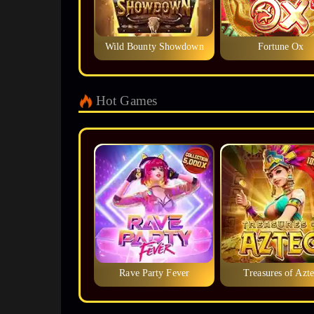
Wild Bounty Showdown
Fortune Ox
Hot Games
Rave Party Fever
Treasures of Azte