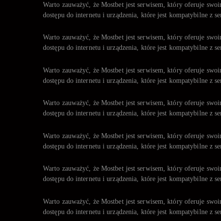
Warto zauważyć, że Mostbet jest serwisem, który oferuje swoi
dostępu do internetu i urządzenia, które jest kompatybilne z s
Warto zauważyć, że Mostbet jest serwisem, który oferuje swoi
dostępu do internetu i urządzenia, które jest kompatybilne z s
Warto zauważyć, że Mostbet jest serwisem, który oferuje swoi
dostępu do internetu i urządzenia, które jest kompatybilne z s
Warto zauważyć, że Mostbet jest serwisem, który oferuje swoi
dostępu do internetu i urządzenia, które jest kompatybilne z s
Warto zauważyć, że Mostbet jest serwisem, który oferuje swoi
dostępu do internetu i urządzenia, które jest kompatybilne z s
Warto zauważyć, że Mostbet jest serwisem, który oferuje swoi
dostępu do internetu i urządzenia, które jest kompatybilne z s
Warto zauważyć, że Mostbet jest serwisem, który oferuje swoi
dostępu do internetu i urządzenia, które jest kompatybilne z s