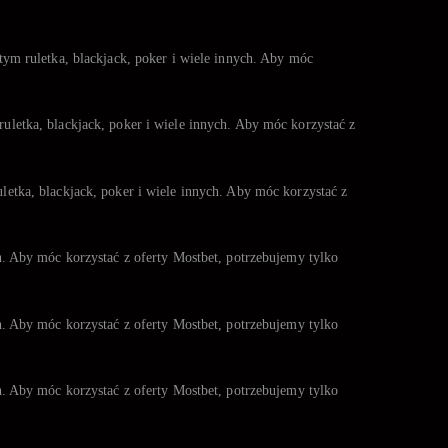
tym ruletka, blackjack, poker i wiele innych. Aby móc
uletka, blackjack, poker i wiele innych. Aby móc korzystać z
letka, blackjack, poker i wiele innych. Aby móc korzystać z
h. Aby móc korzystać z oferty Mostbet, potrzebujemy tylko
h. Aby móc korzystać z oferty Mostbet, potrzebujemy tylko
h. Aby móc korzystać z oferty Mostbet, potrzebujemy tylko