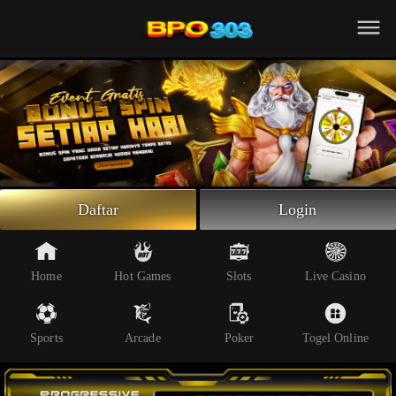
Beranda
Slot Online
Live Casino
Sportsbook
Arcade
Togel Online
Daftar
Login
Poker
Whatsapp
Home
Hot Games
Slots
Live Casino
Telegram
Sports
Arcade
Poker
Togel Online
Livechat