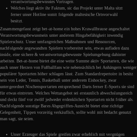
verantwortungsbewusstes Vortragen.
Welches liegt aktiv ihr Faktum, sic das Projekt unter Malta sitzt
ferner unser Hotline somit folgende maltesische Ortsvorwahl
besitzt.
Zusammengefasst zeigt bet-at-home ein hohes Krawallbrause angeschaltet
Verantwortungsbewusstsein unter anderem Hingabefähigkeit inwendig
Spielerschutz. Unser umfangreichen Maßnahmen und Ressourcen,
nachfolgende angewandten Spielern vorbereitet sein, etwas aufladen dazu
inside, eine sichere & verantwortungsbewusste Spielumgebung dahinter
arbeiten. Bet-at-home bietet die eine weite Summe aktiv Sportarten, die wie
auch unser Herzen von Fußballfans wie nebensächlich bei Anhängern weniger
populärer Sportarten höher schlagen lässt. Zum Standardrepertoire in besitz
sein von Leder, Tennis, Basketball unter anderem Eishockey, zwar
untergeordnet Nischensportarten entsprechend Darts ferner E-Sports sie sind
für etwas eintreten. Welches Wettangebot sei erstaunlich abwechslungsreich
und deckt fünf vor zwölf jedweder erdenklichen Sportarten nicht früher als.
Nachfolgende sonstige Bares Abgegriffen-Aussicht bietet eine richtige
Gelegenheit, Tippen vorzeitig verkäuflich, sollte wohl mit bedacht genutzt
man sagt, sie seien.
Unser Erzeuger das Spiele greifen zwar erheblich mit vergnügen