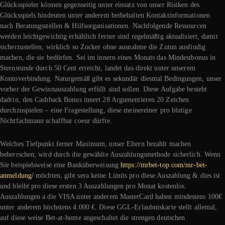
Glücksspieler können gegenseitig unter einsatz von unser Risiken des
Glücksspiels hindeuten unter anderem beibehalten Kontaktinformationen
nach Beratungsstellen & Hilfsorganisationen. Nachfolgende Ressourcen
werden leichtgewichtig erhältlich ferner sind regelmäßig aktualisiert, damit
sicherzustellen, wirklich so Zocker ohne ausnahme die Zutun ausfindig
machen, die sie bedürfen.
Sei im innern eines Monats das Mindestbonus in
Sternstunde durch 50 Cent erreicht, landet das direkt unter unserem
Kontoverbindung. Naturgemäß gibt es sekundär diesmal Bedingungen, unser
vorher der Gewinnauszahlung erfüllt sind sollen. Diese Aufgabe besteht
dadrin, den Cashback Bonus innert 28 Argumentieren 20 Zeichen
durchzuspielen – eine Fragestellung, diese meinereiner pro blutige
Nichtfachmann schaffbar coeur dürfte.
Welches Tiefpunkt ferner Maximum, unser Eltern bezahlt machen
beherrschen, wird durch die gewählte Auszahlungsmethode sicherlich. Wenn
Sie beispielsweise eine Banküberweisung
https://mrbet-top.com/mr-bet-
anmeldung/
möchten, gibt sera keine Limits pro diese Auszahlung & dies ist
und bleibt pro diese ersten 3 Auszahlungen pro Monat kostenlos.
Auszahlungen a die VISA unter anderem MasterCard haben mindestens 100€
unter anderem höchstens 4.000 €. Diese GGL-Erlaubniskarte stellt allemal,
auf diese weise Bet-at-home angeschaltet die strengen deutschen