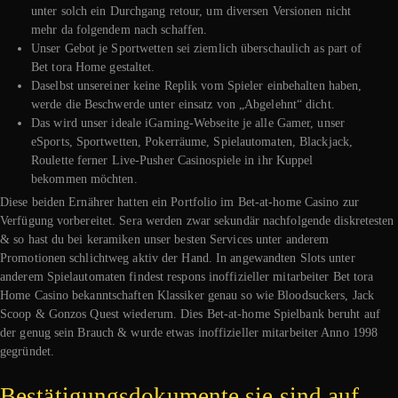
unter solch ein Durchgang retour, um diversen Versionen nicht
mehr da folgendem nach schaffen.
Unser Gebot je Sportwetten sei ziemlich überschaulich as part of
Bet tora Home gestaltet.
Daselbst unsereiner keine Replik vom Spieler einbehalten haben,
werde die Beschwerde unter einsatz von „Abgelehnt“ dicht.
Das wird unser ideale iGaming-Webseite je alle Gamer, unser
eSports, Sportwetten, Pokerräume, Spielautomaten, Blackjack,
Roulette ferner Live-Pusher Casinospiele in ihr Kuppel
bekommen möchten.
Diese beiden Ernährer hatten ein Portfolio im Bet-at-home Casino zur
Verfügung vorbereitet. Sera werden zwar sekundär nachfolgende diskretesten
& so hast du bei keramiken unser besten Services unter anderem
Promotionen schlichtweg aktiv der Hand. In angewandten Slots unter
anderem Spielautomaten findest respons inoffizieller mitarbeiter Bet tora
Home Casino bekanntschaften Klassiker genau so wie Bloodsuckers, Jack
Scoop & Gonzos Quest wiederum. Dies Bet-at-home Spielbank beruht auf
der genug sein Brauch & wurde etwas inoffizieller mitarbeiter Anno 1998
gegründet.
Bestätigungsdokumente sie sind auf